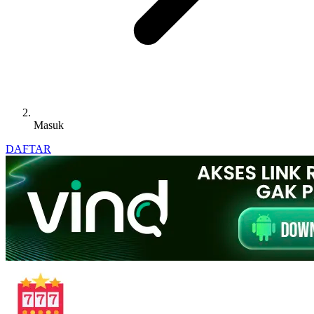
Masuk
DAFTAR