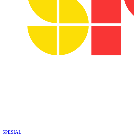
SPESIAL