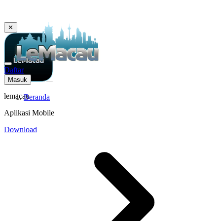
✕
Daftar
Masuk
lemacau
Beranda
Aplikasi Mobile
Download