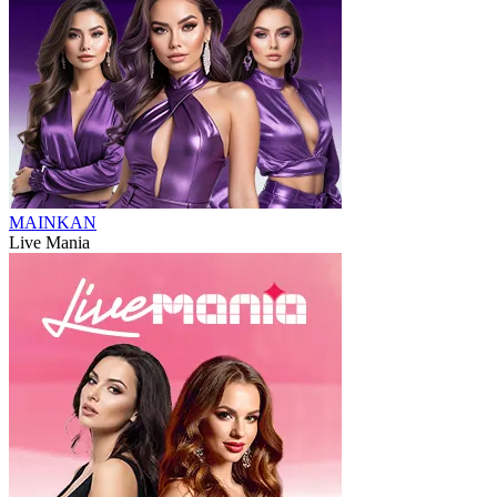
MAINKAN
Live Mania