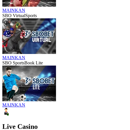
MAINKAN
SBO VirtualSports
MAINKAN
SBO SportsBook Lite
MAINKAN
Live Casino