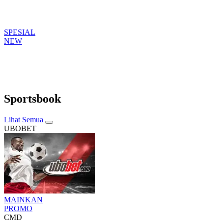
SPESIAL
NEW
Sportsbook
Lihat Semua
UBOBET
MAINKAN
PROMO
CMD