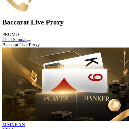
Baccarat Live Proxy
PROMO
Lihat Semua
Baccarat Live Proxy
MAINKAN