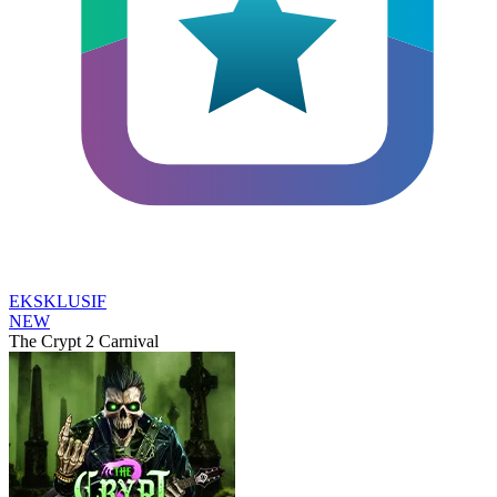
EKSKLUSIF
NEW
The Crypt 2 Carnival