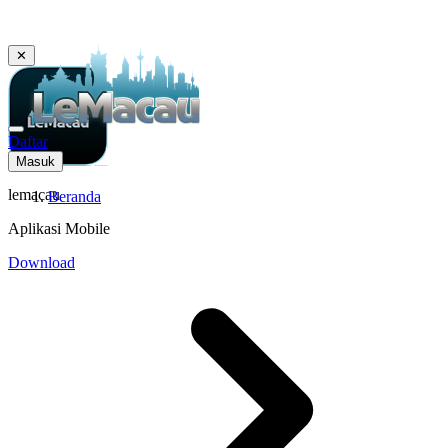
✕
Daftar
Masuk
lemacau
Beranda
Aplikasi Mobile
Download