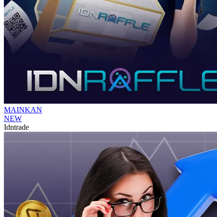
MAINKAN
NEW
Idntrade