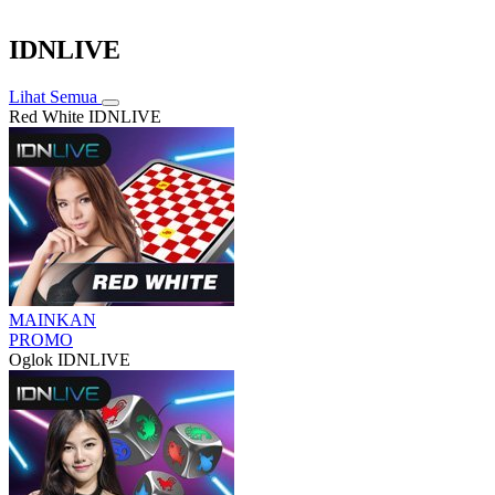
IDNLIVE
Lihat Semua
Red White IDNLIVE
MAINKAN
PROMO
Oglok IDNLIVE