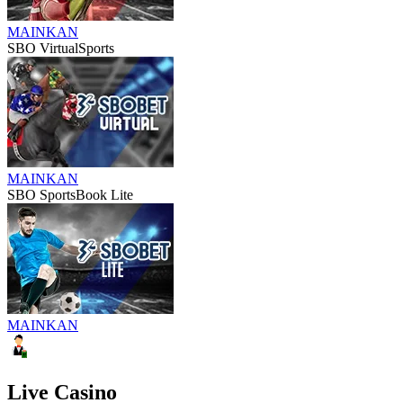
MAINKAN
SBO VirtualSports
MAINKAN
SBO SportsBook Lite
MAINKAN
Live Casino