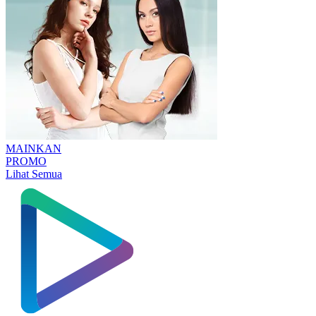
MAINKAN
PROMO
Lihat Semua