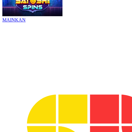
MAINKAN