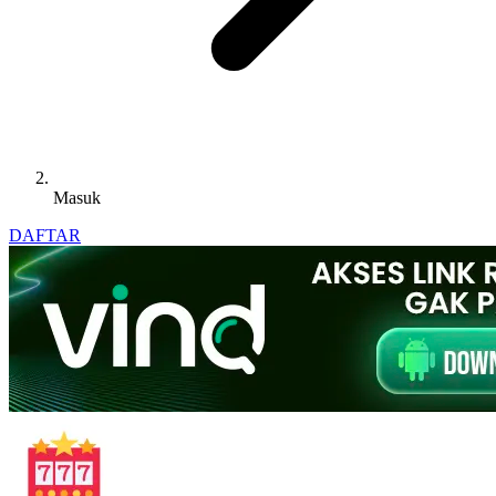
Masuk
DAFTAR