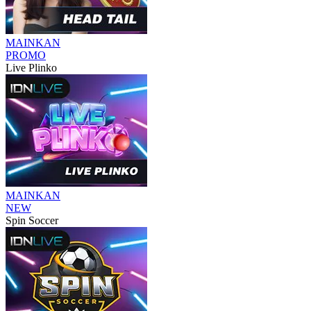
MAINKAN
PROMO
Live Plinko
MAINKAN
NEW
Spin Soccer