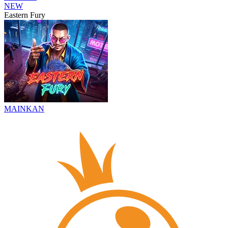
NEW
Eastern Fury
MAINKAN