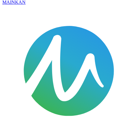
MAINKAN