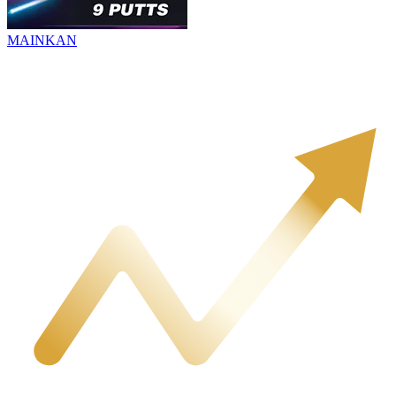
MAINKAN