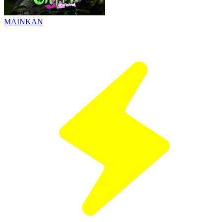
MAINKAN