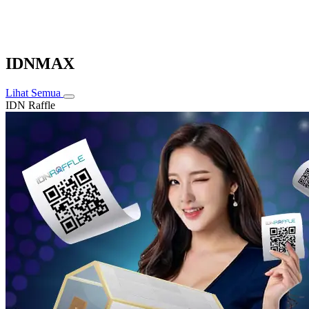
IDNMAX
Lihat Semua
IDN Raffle