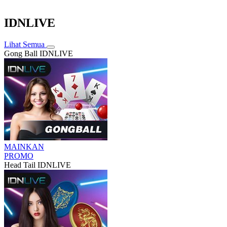
IDNLIVE
Lihat Semua
Gong Ball IDNLIVE
MAINKAN
PROMO
Head Tail IDNLIVE