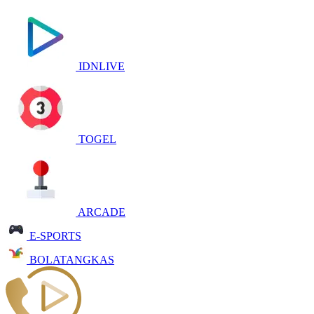
IDNLIVE
TOGEL
ARCADE
E-SPORTS
BOLATANGKAS