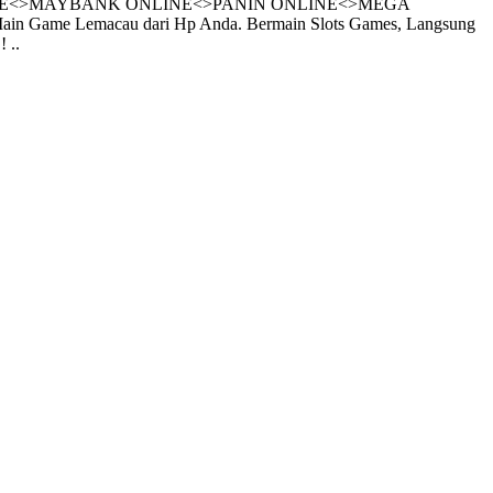
INE<>MAYBANK ONLINE<>PANIN ONLINE<>MEGA
ain Game Lemacau dari Hp Anda. Bermain Slots Games, Langsung
!! ..