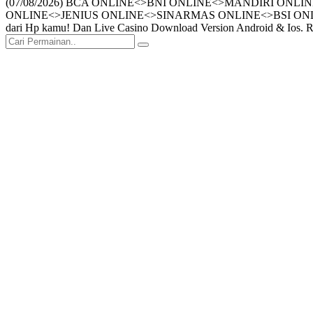
(07/08/2026)
BCA ONLINE<>BNI ONLINE<>MANDIRI ONLI
ONLINE<>JENIUS ONLINE<>SINARMAS ONLINE<>BSI O
dari Hp kamu! Dan Live Casino Download Version Android & Ios.