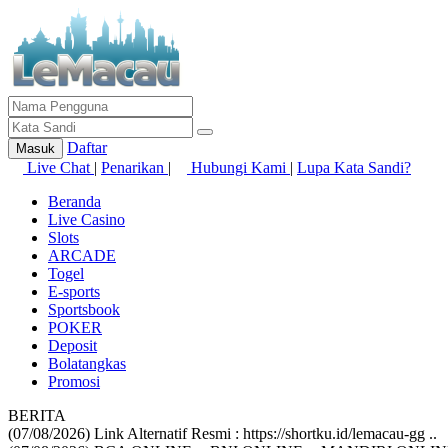
Daftar
Masuk
Live Chat
|
Penarikan
|
Hubungi Kami
|
Lupa Kata Sandi?
Beranda
Live Casino
Slots
ARCADE
Togel
E-sports
Sportsbook
POKER
Deposit
Bolatangkas
Promosi
BERITA
(07/08/2026)
Link Alternatif Resmi : https://shortku.id/lemacau-gg 