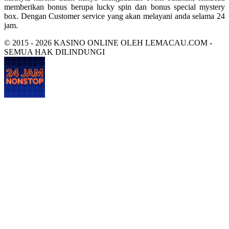
memberikan bonus berupa lucky spin dan bonus special mystery
box. Dengan Customer service yang akan melayani anda selama 24
jam.
© 2015 - 2026 KASINO ONLINE OLEH LEMACAU.COM -
SEMUA HAK DILINDUNGI