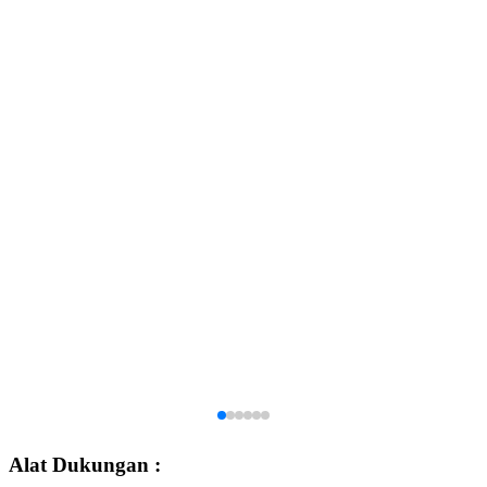
Alat Dukungan :