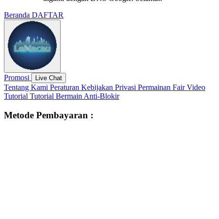
Beranda
DAFTAR
Promosi
Live Chat
Tentang Kami
Peraturan
Kebijakan Privasi
Permainan Fair
Video
Tutorial
Tutorial Bermain
Anti-Blokir
Metode Pembayaran :