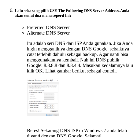
Lalu sekarang pilih USE The Following DNS Server Address, Anda
akan temui dua menu seperti ini:
Preferred DNS Server
Alternate DNS Server
Itu adalah seri DNS dari ISP Anda gunakan. Jika Anda
ingin menggantinya dengan DNS Google, sebaiknya
catat terlebih dahulu sebagai backup. Agar nanti bisa
menggunakannya kembali. Nah ini DNS publik
Google: 8.8.8.8 dan 8.8.4.4. Masukan kedalamnya lalu
klik OK. Lihat gambar berikut sebagai contoh.
Beres! Sekarang DNS ISP di Windows 7 anda telah
diganti dengan DNS Google. Selamat!