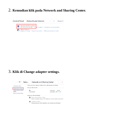
Kemudian klik pada Network and Sharing Center.
Klik di Change adapter settings.